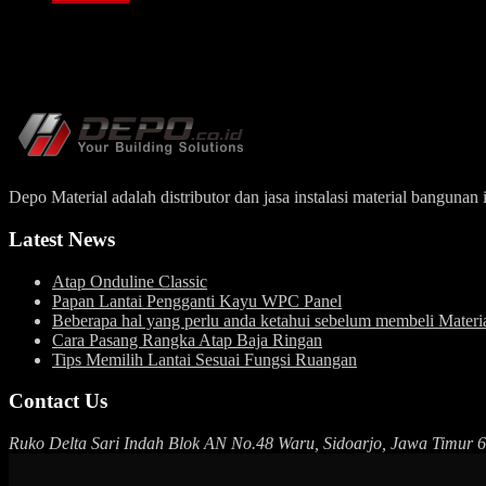
Depo Material adalah distributor dan jasa instalasi material bangun
Latest News
Atap Onduline Classic
Papan Lantai Pengganti Kayu WPC Panel
Beberapa hal yang perlu anda ketahui sebelum membeli Mater
Cara Pasang Rangka Atap Baja Ringan
Tips Memilih Lantai Sesuai Fungsi Ruangan
Contact Us
Ruko Delta Sari Indah Blok AN No.48 Waru, Sidoarjo, Jawa Timur 