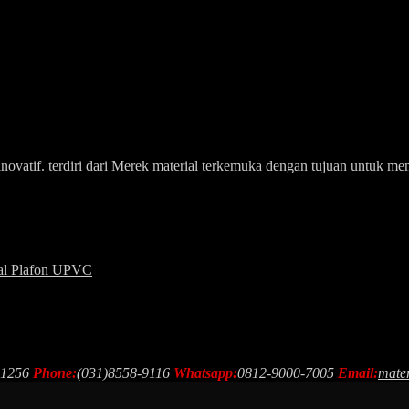
an inovatif. terdiri dari Merek material terkemuka dengan tujuan untu
ial Plafon UPVC
61256
Phone:
(031)8558-9116
Whatsapp:
0812-9000-7005
Email:
mate