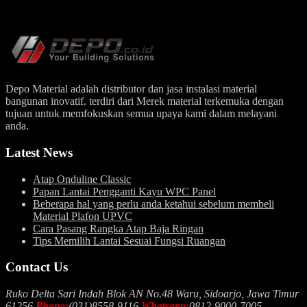
Depo Material adalah distributor dan jasa instalasi material
bangunan inovatif. terdiri dari Merek material terkemuka dengan
tujuan untuk memfokuskan semua upaya kami dalam melayani
anda.
Latest News
Atap Onduline Classic
Papan Lantai Pengganti Kayu WPC Panel
Beberapa hal yang perlu anda ketahui sebelum membeli
Material Plafon UPVC
Cara Pasang Rangka Atap Baja Ringan
Tips Memilih Lantai Sesuai Fungsi Ruangan
Contact Us
Ruko Delta Sari Indah Blok AN No.48 Waru, Sidoarjo, Jawa Timur
61256
Phone:
(031)8558-9116
Whatsapp:
0812-9000-7005