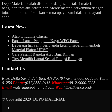
Depo Material adalah distributor dan jasa instalasi material
bangunan inovatif. terdiri dari Merek material terkemuka dengan
tujuan untuk memfokuskan semua upaya kami dalam melayani
anda.
Latest News
Atap Onduline Classic
Papan Lantai Pengganti Kayu WPC Panel
Beberapa hal yang perlu anda ketahui sebelum membeli
Material Plafon UPVC
Cara Pasang Rangka Atap Baja Ringan
Tips Memilih Lantai Sesuai Fungsi Ruangan
Contact Us
Ruko Delta Sari Indah Blok AN No.48 Waru, Sidoarjo, Jawa Timur
61256
Phone:
(031)8558-9116
Whatsapp:
0812-9000-7005
Email:
materialdepo@gmail.com
Web:
https://depo.co.id/
© Copyright 2020 -DEPO MATERIAL