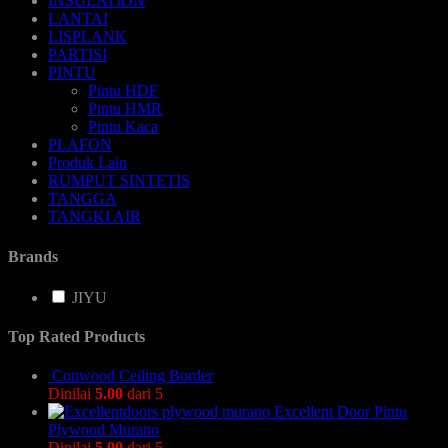
INSULATION
LANTAI
LISPLANK
PARTISI
PINTU
Pintu HDF
Pintu HMR
Pintu Kaca
PLAFON
Produk Lain
RUMPUT SINTETIS
TANGGA
TANGKI AIR
Brands
JIYU
Top Rated Products
Conwood Ceiling Border
Dinilai
5.00
dari 5
Excellent Door Pintu
Plywood Murano
Dinilai
5.00
dari 5