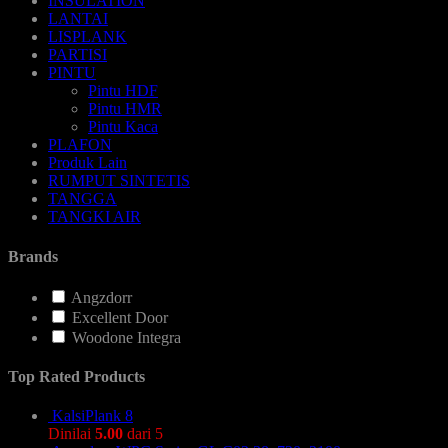
INSULATION
LANTAI
LISPLANK
PARTISI
PINTU
Pintu HDF
Pintu HMR
Pintu Kaca
PLAFON
Produk Lain
RUMPUT SINTETIS
TANGGA
TANGKI AIR
Brands
Angzdorr
Excellent Door
Woodone Integra
Top Rated Products
KalsiPlank 8
Dinilai
5.00
dari 5