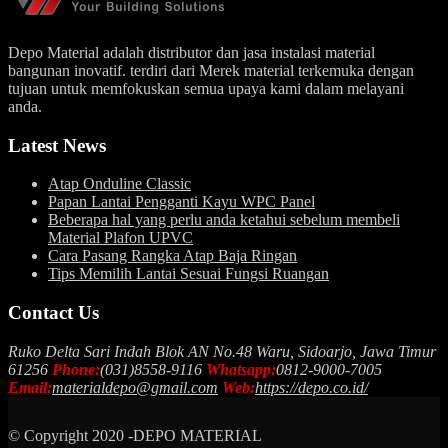
Depo Material adalah distributor dan jasa instalasi material
bangunan inovatif. terdiri dari Merek material terkemuka dengan
tujuan untuk memfokuskan semua upaya kami dalam melayani
anda.
Latest News
Atap Onduline Classic
Papan Lantai Pengganti Kayu WPC Panel
Beberapa hal yang perlu anda ketahui sebelum membeli
Material Plafon UPVC
Cara Pasang Rangka Atap Baja Ringan
Tips Memilih Lantai Sesuai Fungsi Ruangan
Contact Us
Ruko Delta Sari Indah Blok AN No.48 Waru, Sidoarjo, Jawa Timur
61256
Phone:
(031)8558-9116
Whatsapp:
0812-9000-7005
Email:
materialdepo@gmail.com
Web:
https://depo.co.id/
© Copyright 2020 -DEPO MATERIAL