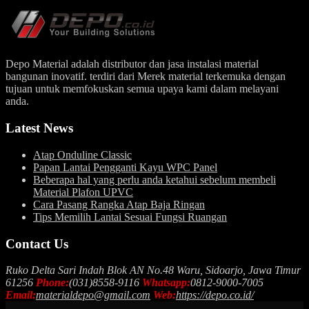
Depo Material adalah distributor dan jasa instalasi material
bangunan inovatif. terdiri dari Merek material terkemuka dengan
tujuan untuk memfokuskan semua upaya kami dalam melayani
anda.
Latest News
Atap Onduline Classic
Papan Lantai Pengganti Kayu WPC Panel
Beberapa hal yang perlu anda ketahui sebelum membeli
Material Plafon UPVC
Cara Pasang Rangka Atap Baja Ringan
Tips Memilih Lantai Sesuai Fungsi Ruangan
Contact Us
Ruko Delta Sari Indah Blok AN No.48 Waru, Sidoarjo, Jawa Timur
61256
Phone:
(031)8558-9116
Whatsapp:
0812-9000-7005
Email:
materialdepo@gmail.com
Web:
https://depo.co.id/