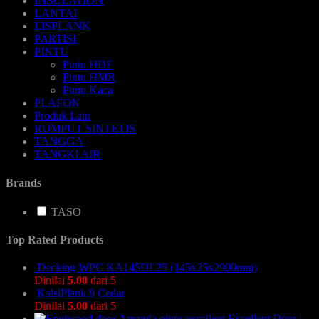
INSULATION
LANTAI
LISPLANK
PARTISI
PINTU
Pintu HDF
Pintu HMR
Pintu Kaca
PLAFON
Produk Lain
RUMPUT SINTETIS
TANGGA
TANGKI AIR
Brands
TASO
Top Rated Products
Decking WPC KA145DL25 (145x25x2900mm)
Dinilai
5.00
dari 5
KalsiPlank 9 Cedar
Dinilai
5.00
dari 5
Excellent Door |