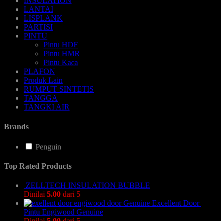
INSULATION
LANTAI
LISPLANK
PARTISI
PINTU
Pintu HDF
Pintu HMR
Pintu Kaca
PLAFON
Produk Lain
RUMPUT SINTETIS
TANGGA
TANGKI AIR
Brands
Penguin
Top Rated Products
ZELLTECH INSULATION BUBBLE
Dinilai
5.00
dari 5
Excellent Door |
Pintu Engiwood Genuine
Dinilai
5.00
dari 5