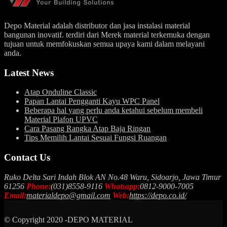
Depo Material adalah distributor dan jasa instalasi material
bangunan inovatif. terdiri dari Merek material terkemuka dengan
tujuan untuk memfokuskan semua upaya kami dalam melayani
anda.
Latest News
Atap Onduline Classic
Papan Lantai Pengganti Kayu WPC Panel
Beberapa hal yang perlu anda ketahui sebelum membeli
Material Plafon UPVC
Cara Pasang Rangka Atap Baja Ringan
Tips Memilih Lantai Sesuai Fungsi Ruangan
Contact Us
Ruko Delta Sari Indah Blok AN No.48 Waru, Sidoarjo, Jawa Timur
61256
Phone:
(031)8558-9116
Whatsapp:
0812-9000-7005
Email:
materialdepo@gmail.com
Web:
https://depo.co.id/
© Copyright 2020 -DEPO MATERIAL