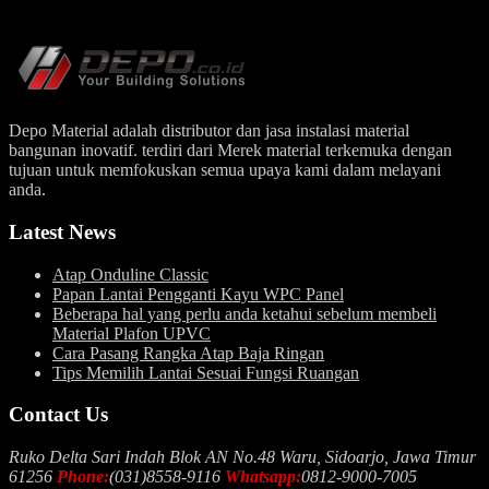
Depo Material adalah distributor dan jasa instalasi material
bangunan inovatif. terdiri dari Merek material terkemuka dengan
tujuan untuk memfokuskan semua upaya kami dalam melayani
anda.
Latest News
Atap Onduline Classic
Papan Lantai Pengganti Kayu WPC Panel
Beberapa hal yang perlu anda ketahui sebelum membeli
Material Plafon UPVC
Cara Pasang Rangka Atap Baja Ringan
Tips Memilih Lantai Sesuai Fungsi Ruangan
Contact Us
Ruko Delta Sari Indah Blok AN No.48 Waru, Sidoarjo, Jawa Timur
61256
Phone:
(031)8558-9116
Whatsapp:
0812-9000-7005