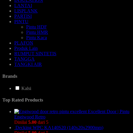
INSULATION
LANTAI
LISPLANK
PARTISI
PINTU
Pintu HDF
Pintu HMR
Pintu Kaca
PLAFON
Produk Lain
RUMPUT SINTETIS
TANGGA
TANGKI AIR
Brands
Kalsi
Top Rated Products
Excellent Door | Pintu
Engiwood Retro
Dinilai
5.00
dari 5
Decking WPC KA140S20 (140x20x2900mm)
Dinilai
5.00
dari 5