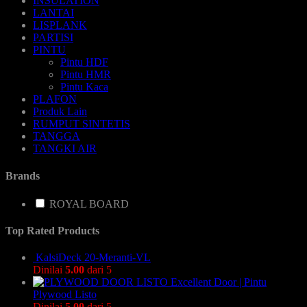
INSULATION
LANTAI
LISPLANK
PARTISI
PINTU
Pintu HDF
Pintu HMR
Pintu Kaca
PLAFON
Produk Lain
RUMPUT SINTETIS
TANGGA
TANGKI AIR
Brands
ROYAL BOARD
Top Rated Products
KalsiDeck 20-Meranti-VL
Dinilai
5.00
dari 5
Excellent Door | Pintu
Plywood Listo
Dinilai
5.00
dari 5