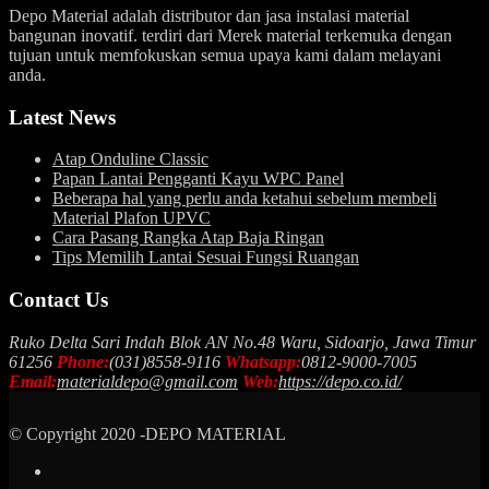
Depo Material adalah distributor dan jasa instalasi material
bangunan inovatif. terdiri dari Merek material terkemuka dengan
tujuan untuk memfokuskan semua upaya kami dalam melayani
anda.
Latest News
Atap Onduline Classic
Papan Lantai Pengganti Kayu WPC Panel
Beberapa hal yang perlu anda ketahui sebelum membeli
Material Plafon UPVC
Cara Pasang Rangka Atap Baja Ringan
Tips Memilih Lantai Sesuai Fungsi Ruangan
Contact Us
Ruko Delta Sari Indah Blok AN No.48 Waru, Sidoarjo, Jawa Timur
61256
Phone:
(031)8558-9116
Whatsapp:
0812-9000-7005
Email:
materialdepo@gmail.com
Web:
https://depo.co.id/
© Copyright 2020 -DEPO MATERIAL