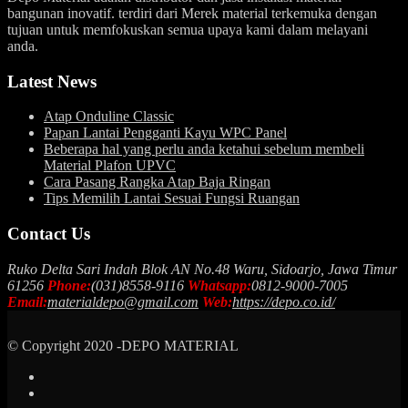
bangunan inovatif. terdiri dari Merek material terkemuka dengan
tujuan untuk memfokuskan semua upaya kami dalam melayani
anda.
Latest News
Atap Onduline Classic
Papan Lantai Pengganti Kayu WPC Panel
Beberapa hal yang perlu anda ketahui sebelum membeli
Material Plafon UPVC
Cara Pasang Rangka Atap Baja Ringan
Tips Memilih Lantai Sesuai Fungsi Ruangan
Contact Us
Ruko Delta Sari Indah Blok AN No.48 Waru, Sidoarjo, Jawa Timur
61256
Phone:
(031)8558-9116
Whatsapp:
0812-9000-7005
Email:
materialdepo@gmail.com
Web:
https://depo.co.id/
© Copyright 2020 -DEPO MATERIAL