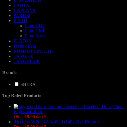
INSULATION
LANTAI
LISPLANK
PARTISI
PINTU
Pintu HDF
Pintu HMR
Pintu Kaca
PLAFON
Produk Lain
RUMPUT SINTETIS
TANGGA
TANGKI AIR
Brands
SHERA
Top Rated Products
Excellent Door | Pintu
Engiwood Retro
Dinilai
5.00
dari 5
Decking WPC KA140S20 (140x20x2900mm)
Dinilai
5.00
dari 5