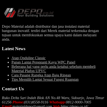
Depo Material adalah distributor dan jasa instalasi material
bangunan inovatif. terdiri dari Merek material terkemuka dengan
tujuan untuk memfokuskan semua upaya kami dalam melayani
anda.
Latest News
Atap Onduline Classic
Papan Lantai Pengganti Kayu WPC Panel
Beberapa hal yang perlu anda ketahui sebelum membeli
Material Plafon UPVC
Cara Pasang Rangka Atap Baja Ringan
Tips Memilih Lantai Sesuai Fungsi Ruangan
Contact Us
Ruko Delta Sari Indah Blok AN No.48 Waru, Sidoarjo, Jawa Timur
61256
Phone:
(031)8558-9116
Whatsapp:
0812-9000-7005
Email:
materialdepo@gmail.com
Web:
https://depo.co.id/