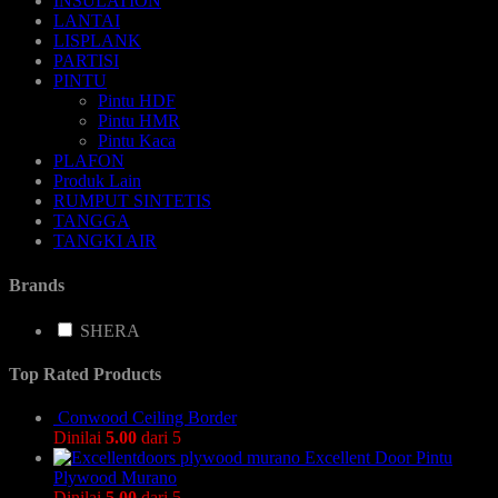
INSULATION
LANTAI
LISPLANK
PARTISI
PINTU
Pintu HDF
Pintu HMR
Pintu Kaca
PLAFON
Produk Lain
RUMPUT SINTETIS
TANGGA
TANGKI AIR
Brands
SHERA
Top Rated Products
Conwood Ceiling Border
Dinilai
5.00
dari 5
Excellent Door Pintu
Plywood Murano
Dinilai
5.00
dari 5