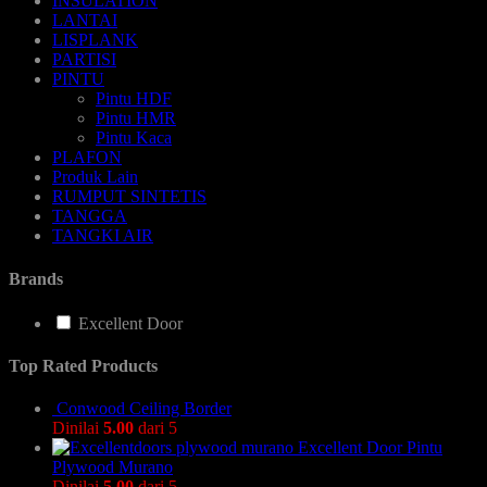
INSULATION
LANTAI
LISPLANK
PARTISI
PINTU
Pintu HDF
Pintu HMR
Pintu Kaca
PLAFON
Produk Lain
RUMPUT SINTETIS
TANGGA
TANGKI AIR
Brands
Excellent Door
Top Rated Products
Conwood Ceiling Border
Dinilai
5.00
dari 5
Excellent Door Pintu
Plywood Murano
Dinilai
5.00
dari 5