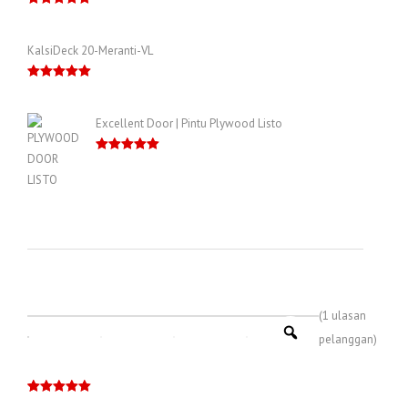
Dinilai
5.00
dari 5
KalsiDeck 20-Meranti-VL
Dinilai
5.00
dari 5
Excellent Door | Pintu Plywood Listo
Dinilai
5.00
dari 5
(
1
ulasan
pelanggan)
Dinilai
1
5.00