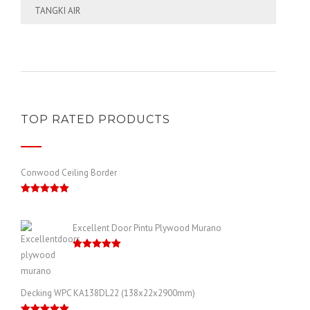
TANGKI AIR
TOP RATED PRODUCTS
Conwood Ceiling Border
Dinilai
5.00
dari 5
Excellent Door Pintu Plywood Murano
Dinilai
5.00
dari 5
Decking WPC KA138DL22 (138x22x2900mm)