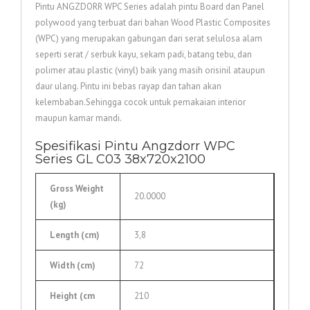
Pintu ANGZDORR WPC Series adalah pintu Board dan Panel
polywood yang terbuat dari bahan Wood Plastic Composites
(WPC) yang merupakan gabungan dari serat selulosa alam
seperti serat / serbuk kayu, sekam padi, batang tebu, dan
polimer atau plastic (vinyl) baik yang masih orisinil ataupun
daur ulang. Pintu ini bebas rayap dan tahan akan
kelembaban.Sehingga cocok untuk pemakaian interior
maupun kamar mandi.
Spesifikasi Pintu Angzdorr WPC
Series GL C03 38x720x2100
Gross Weight
20.0000
(kg
)
Length (cm)
3,8
Width (cm)
72
Height (cm
210