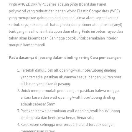
dari 5
Pintu ANGZDORR WPC Series adalah pintu Board dan Panel
berdasarkan
penilaian
polywood yang terbuat dari bahan Wood Plastic Composites (WPC)
pelanggan
yang merupakan gabungan dari serat selulosa alam seperti serat /
serbuk kayu, sekam padi, batang tebu, dan polimer atau plastic (vinyl)
baik yang masih orisinil ataupun daur ulang. Pintu ini bebas rayap dan
tahan akan kelembaban.Sehingga cocok untuk pemakaian interior
maupun kamar mandi.
Pada dasarnya di pasang dalam dinding kering
Cara pemasangan :
Terlebih dahulu cek all opening/wall hole/lubang dinding
yang tersedia, pastikan ukurannya sesuai dengan ukuran over
all kusen yang akan di pasang.
Untuk mempermudah pemasangan, pastikan bahwa rongga
antara kusen dan wall opening/wall hole/lubang dinding
adalah sebesar 3mm.
Pastikan bahwa permukaan wall opening /wall hole/lubang
dinding rata dan bentuknya benar-benar siku.
Rakit kusen sehingga menyerupai huruf U terbalik dengan
menggunakan screw.