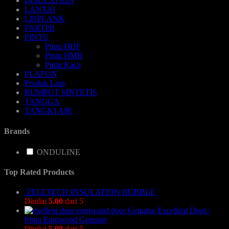
INSULATION
LANTAI
LISPLANK
PARTISI
PINTU
Pintu HDF
Pintu HMR
Pintu Kaca
PLAFON
Produk Lain
RUMPUT SINTETIS
TANGGA
TANGKI AIR
Brands
ONDULINE
Top Rated Products
ZELLTECH INSULATION BUBBLE
Dinilai
5.00
dari 5
Excellent Door |
Pintu Engiwood Genuine
Dinilai
5.00
dari 5