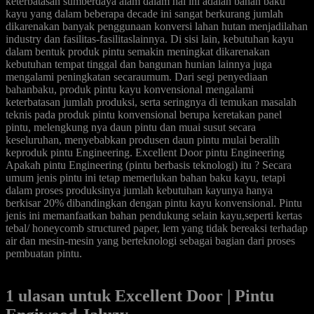
keterbatasan sumberdaya alam dalam hal ini adalah bahan baku
kayu yang dalam beberapa decade ini sangat berkurang jumlah
dikarenakan banyak penggunaan konversi lahan hutan menjadilahan
industry dan fasilitas-fasilitaslainnya. Di sisi lain, kebutuhan kayu
dalam bentuk produk pintu semakin meningkat dikarenakan
kebutuhan tempat tinggal dan bangunan hunian lainnya juga
mengalami peningkatan secaraumum. Dari segi penyediaan
bahanbaku, produk pintu kayu konvensional mengalami
keterbatasan jumlah produksi, serta seringnya di temukan masalah
teknis pada produk pintu konvensional berupa keretakan panel
pintu, melengkung nya daun pintu dan muai susut secara
keseluruhan, menyebabkan produsen daun pintu mulai beralih
keproduk pintu Engineering. Excellent Door pintu Engineering
Apakah pintu Engineering (pintu berbasis teknologi) itu ? Secara
umum jenis pintu ini tetap memerlukan bahan baku kayu, tetapi
dalam proses produksinya jumlah kebutuhan kayunya hanya
berkisar 20% dibandingkan dengan pintu kayu konvensional. Pintu
jenis ini memanfaatkan bahan pendukung selain kayu,seperti kertas
tebal/ honeycomb structured paper, lem yang tidak bereaksi terhadap
air dan mesin-mesin yang berteknologi sebagai bagian dari proses
pembuatan pintu.
1 ulasan untuk
Excellent Door | Pintu