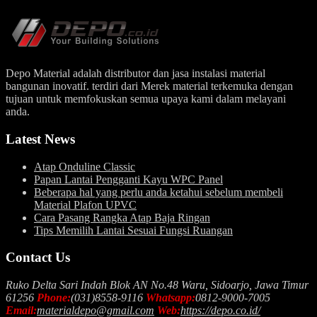
Depo Material adalah distributor dan jasa instalasi material
bangunan inovatif. terdiri dari Merek material terkemuka dengan
tujuan untuk memfokuskan semua upaya kami dalam melayani
anda.
Latest News
Atap Onduline Classic
Papan Lantai Pengganti Kayu WPC Panel
Beberapa hal yang perlu anda ketahui sebelum membeli
Material Plafon UPVC
Cara Pasang Rangka Atap Baja Ringan
Tips Memilih Lantai Sesuai Fungsi Ruangan
Contact Us
Ruko Delta Sari Indah Blok AN No.48 Waru, Sidoarjo, Jawa Timur
61256
Phone:
(031)8558-9116
Whatsapp:
0812-9000-7005
Email:
materialdepo@gmail.com
Web:
https://depo.co.id/