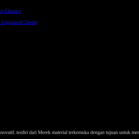
or Classico
tu Engiwood Cheesy
an inovatif. terdiri dari Merek material terkemuka dengan tujuan untu