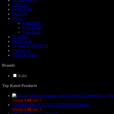
INSULATION
LANTAI
LISPLANK
PARTISI
PINTU
Pintu HDF
Pintu HMR
Pintu Kaca
PLAFON
Produk Lain
RUMPUT SINTETIS
TANGGA
TANGKI AIR
Brands
Kalsi
Top Rated Products
Excellent Door | P
Dinilai
5.00
dari 5
Decking WPC KA150Y25 (150x25x2900mm)
Dinilai
5.00
dari 5
SAFE FOIL Foam Thermal