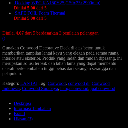
Decking WPC KA150Y25 (150x25x2900mm)
Dinilai
5.00
dari 5
SAFE FOIL Foam Thermal
Dinilai
5.00
dari 5
Dinilai
4.67
dari 5 berdasarkan
3
penilaian pelanggan
()
Gunakan Conwood Decorative Deck di atas beton untuk
memberikan tampilan lantai kayu yang elegan pada semua ruang
interior atau eksterior. Produk yang indah dan mudah dipasang, ini
merupakan solusi terbaik dan tahan lama yang dapat membantu
daerah berkelembaban tinggi bebas dari serangan serangga dan
pelapukan.
Kategori:
LANTAI
Tag:
Conwood
,
conwood di
,
Conwood
Indonesia
,
Conwood Surabaya
,
harga conwood
,
jual conwood
Deskripsi
Informasi Tambahan
Brand
Ulasan (3)