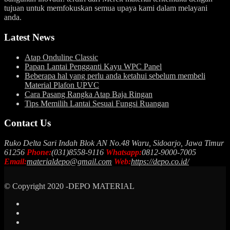
tujuan untuk memfokuskan semua upaya kami dalam melayani
anda.
Latest News
Atap Onduline Classic
Papan Lantai Pengganti Kayu WPC Panel
Beberapa hal yang perlu anda ketahui sebelum membeli
Material Plafon UPVC
Cara Pasang Rangka Atap Baja Ringan
Tips Memilih Lantai Sesuai Fungsi Ruangan
Contact Us
Ruko Delta Sari Indah Blok AN No.48 Waru, Sidoarjo, Jawa Timur
61256
Phone:
(031)8558-9116
Whatsapp:
0812-9000-7005
Email:
materialdepo@gmail.com
Web:
https://depo.co.id/
© Copyright 2020 -DEPO MATERIAL