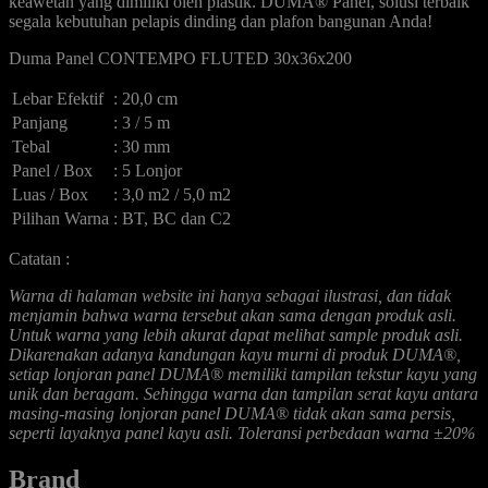
keawetan yang dimiliki oleh plastik. DUMA® Panel, solusi terbaik
segala kebutuhan pelapis dinding dan plafon bangunan Anda!
Duma Panel CONTEMPO FLUTED 30x36x200
Lebar Efektif
: 20,0 cm
Panjang
: 3 / 5 m
Tebal
: 30 mm
Panel / Box
: 5 Lonjor
Luas / Box
: 3,0 m2 / 5,0 m2
Pilihan Warna
: BT, BC dan C2
Catatan :
Warna di halaman website ini hanya sebagai ilustrasi, dan tidak
menjamin bahwa warna tersebut akan sama dengan produk asli.
Untuk warna yang lebih akurat dapat melihat sample produk asli.
Dikarenakan adanya kandungan kayu murni di produk DUMA®,
setiap lonjoran panel DUMA® memiliki tampilan tekstur kayu yang
unik dan beragam. Sehingga warna dan tampilan serat kayu antara
masing-masing lonjoran panel DUMA® tidak akan sama persis,
seperti layaknya panel kayu asli. Toleransi perbedaan warna ±20%
Brand