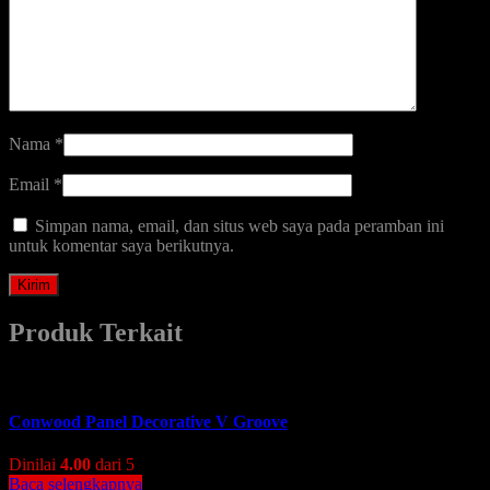
Nama
*
Email
*
Simpan nama, email, dan situs web saya pada peramban ini
untuk komentar saya berikutnya.
Produk Terkait
Conwood Panel Decorative V Groove
Dinilai
4.00
dari 5
Baca selengkapnya