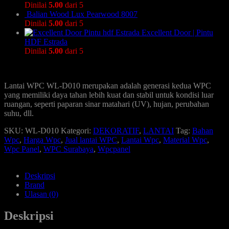
Dinilai
5.00
dari 5
Balian Wood Lux Pearwood 8007
Dinilai
5.00
dari 5
Excellent Door | Pintu
HDF Estrada
Dinilai
5.00
dari 5
Lantai WPC WL-D010 merupakan adalah generasi kedua WPC
yang memiliki daya tahan lebih kuat dan stabil untuk kondisi luar
ruangan, seperti paparan sinar matahari (UV), hujan, perubahan
suhu, dll.
SKU:
WL-D010
Kategori:
DEKORATIF
,
LANTAI
Tag:
Bahan
Wpc
,
Harga Wpc
,
Jual lantai WPC
,
Lantai Wpc
,
Material Wpc
,
Wpc Panel
,
WPC Surabaya
,
Wpcpanel
Deskripsi
Brand
Ulasan (0)
Deskripsi