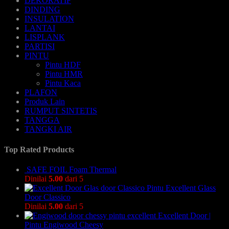
DEKORATIF
DINDING
INSULATION
LANTAI
LISPLANK
PARTISI
PINTU
Pintu HDF
Pintu HMR
Pintu Kaca
PLAFON
Produk Lain
RUMPUT SINTETIS
TANGGA
TANGKI AIR
Top Rated Products
SAFE FOIL Foam Thermal
Dinilai
5.00
dari 5
Pintu Excellent Glass
Door Classico
Dinilai
5.00
dari 5
Excellent Door |
Pintu Engiwood Cheesy