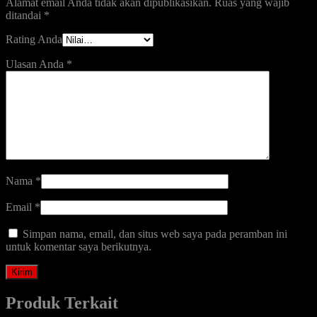
Alamat email Anda tidak akan dipublikasikan.
Ruas yang wajib
ditandai
*
Rating Anda
Ulasan Anda
*
Nama
*
Email
*
Simpan nama, email, dan situs web saya pada peramban ini
untuk komentar saya berikutnya.
Produk Terkait