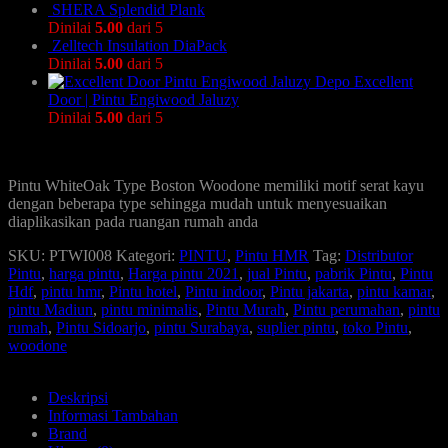
SHERA Splendid Plank
Dinilai
5.00
dari 5
Zelltech Insulation DiaPack
Dinilai
5.00
dari 5
Excellent
Door | Pintu Engiwood Jaluzy
Dinilai
5.00
dari 5
Pintu WhiteOak Type Boston Woodone memiliki motif serat kayu
dengan beberapa type sehingga mudah untuk menyesuaikan
diaplikasikan pada ruangan rumah anda
SKU:
PTWI008
Kategori:
PINTU
,
Pintu HMR
Tag:
Distributor
Pintu
,
harga pintu
,
Harga pintu 2021
,
jual Pintu
,
pabrik Pintu
,
Pintu
Hdf
,
pintu hmr
,
Pintu hotel
,
Pintu indoor
,
Pintu jakarta
,
pintu kamar
,
pintu Madiun
,
pintu minimalis
,
Pintu Murah
,
Pintu perumahan
,
pintu
rumah
,
Pintu Sidoarjo
,
pintu Surabaya
,
suplier pintu
,
toko Pintu
,
woodone
Deskripsi
Informasi Tambahan
Brand