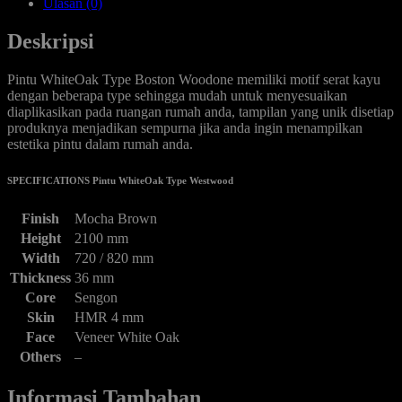
Ulasan (0)
Deskripsi
Pintu WhiteOak Type Boston Woodone memiliki motif serat kayu
dengan beberapa type sehingga mudah untuk menyesuaikan
diaplikasikan pada ruangan rumah anda, tampilan yang unik disetiap
produknya menjadikan sempurna jika anda ingin menampilkan
estetika pintu dalam rumah anda.
SPECIFICATIONS Pintu WhiteOak Type Westwood
Finish
Mocha Brown
Height
2100 mm
Width
720 / 820 mm
Thickness
36 mm
Core
Sengon
Skin
HMR 4 mm
Face
Veneer White Oak
Others
–
Informasi Tambahan