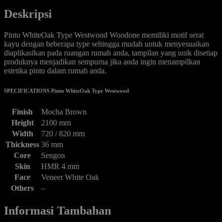
Deskripsi
Pintu WhiteOak Type Westwood Woodone memiliki motif serat
kayu dengan beberapa type sehingga mudah untuk menyesuaikan
diaplikasikan pada ruangan rumah anda, tampilan yang unik disetiap
produknya menjadikan sempurna jika anda ingin menampilkan
estetika pintu dalam rumah anda.
SPECIFICATIONS Pintu WhiteOak Type Westwood
Finish
Mocha Brown
Height
2100 mm
Width
720 / 820 mm
Thickness
36 mm
Core
Sengon
Skin
HMR 4 mm
Face
Veneer White Oak
Others
–
Informasi Tambahan