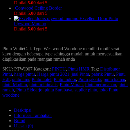
Dinilai
5.00
dari 5
Conwood Ceiling Border
Dinilai
5.00
dari 5
Excellent Door Pintu
Plywood Murano
Dinilai
5.00
dari 5
Pintu WhiteOak Type Westwood Woodone memiliki motif serat
kayu dengan beberapa type sehingga mudah untuk menyesuaikan
diaplikasikan pada ruangan rumah anda
SKU:
PTWI007
Kategori:
PINTU
,
Pintu HMR
Tag:
Distributor
Pintu
,
harga pintu
,
Harga pintu 2021
,
jual Pintu
,
pabrik Pintu
,
Pintu
Hdf
,
pintu hmr
,
Pintu hotel
,
Pintu indoor
,
Pintu jakarta
,
pintu kamar
,
pintu Madiun
,
pintu minimalis
,
Pintu Murah
,
Pintu perumahan
,
pintu
rumah
,
Pintu Sidoarjo
,
pintu Surabaya
,
suplier pintu
,
toko Pintu
,
woodone
Deskripsi
Informasi Tambahan
Brand
Ulasan (0)