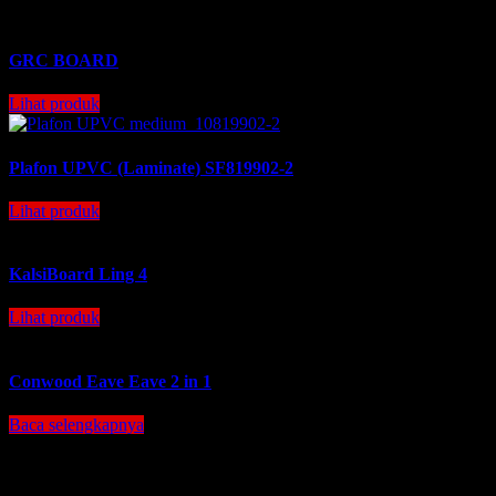
GRC BOARD
Lihat produk
Plafon UPVC (Laminate) SF819902-2
Lihat produk
KalsiBoard Ling 4
Lihat produk
Conwood Eave Eave 2 in 1
Baca selengkapnya