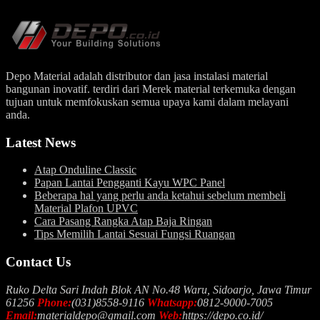
Depo Material adalah distributor dan jasa instalasi material
bangunan inovatif. terdiri dari Merek material terkemuka dengan
tujuan untuk memfokuskan semua upaya kami dalam melayani
anda.
Latest News
Atap Onduline Classic
Papan Lantai Pengganti Kayu WPC Panel
Beberapa hal yang perlu anda ketahui sebelum membeli
Material Plafon UPVC
Cara Pasang Rangka Atap Baja Ringan
Tips Memilih Lantai Sesuai Fungsi Ruangan
Contact Us
Ruko Delta Sari Indah Blok AN No.48 Waru, Sidoarjo, Jawa Timur
61256
Phone:
(031)8558-9116
Whatsapp:
0812-9000-7005
Email:
materialdepo@gmail.com
Web:
https://depo.co.id/