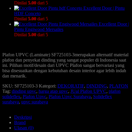
Dinilai
5.00
dari 5
Excellent Door | Pintu
HDF Conceto
Dinilai
5.00
dari 5
Excellent Door |
Pintu Engiwood Mersailes
Dinilai
5.00
dari 5
Plafon UPVC (Laminate) SF725103-3merupakan alternatif material
plafon dan penyekat dinding yang sangat populer di Indonesia saat
ini. Pilihan motif/desain dari UPVC Plafon sangat bervariasi yang
bisa disesuaikan dengan kebutuhan desain interior agar lebih indah
dan menarik.
SKU:
SF725103-3
Kategori:
DEKORATIF
,
DINDING
,
PLAFON
Tag:
dinding upvc
,
harga atap upvc
,
JUal Plafon UPVC
,
plafon
solideflex
,
Plafon Upvc
,
Plafon Upvc Surabaya
,
Solideflex
surabaya
,
upvc surabaya
Deskripsi
Brand
Ulasan (0)