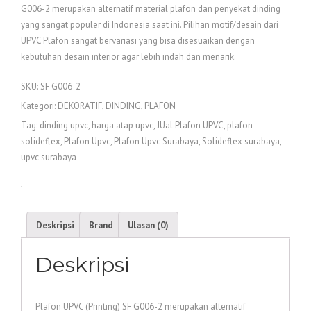
G006-2 merupakan alternatif material plafon dan penyekat dinding
yang sangat populer di Indonesia saat ini. Pilihan motif/desain dari
UPVC Plafon sangat bervariasi yang bisa disesuaikan dengan
kebutuhan desain interior agar lebih indah dan menarik.
SKU:
SF G006-2
Kategori:
DEKORATIF
,
DINDING
,
PLAFON
Tag:
dinding upvc
,
harga atap upvc
,
JUal Plafon UPVC
,
plafon
solideflex
,
Plafon Upvc
,
Plafon Upvc Surabaya
,
Solideflex surabaya
,
upvc surabaya
Deskripsi
Brand
Ulasan (0)
Deskripsi
Plafon UPVC (Printing) SF G006-2 merupakan alternatif