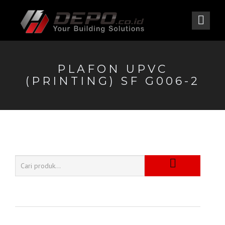
PLAFON UPVC
(PRINTING) SF G006-2