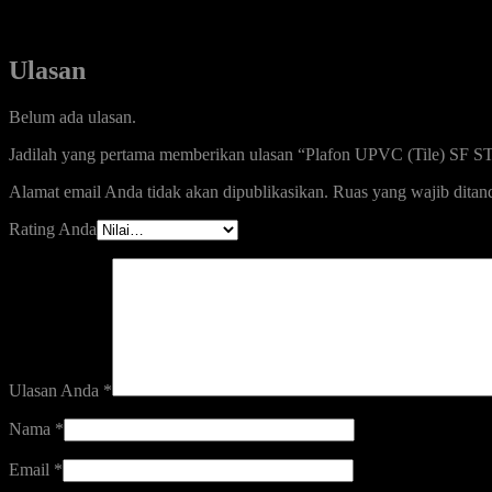
Ulasan
Belum ada ulasan.
Jadilah yang pertama memberikan ulasan “Plafon UPVC (Tile) SF S
Alamat email Anda tidak akan dipublikasikan.
Ruas yang wajib ditan
Rating Anda
Ulasan Anda
*
Nama
*
Email
*