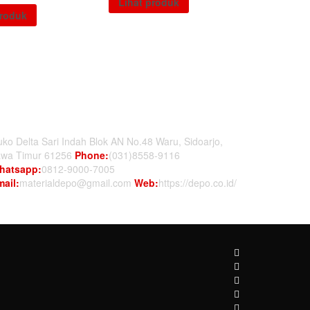
Lihat produk
produk
ontact Us
ko Delta Sari Indah Blok AN No.48 Waru, Sidoarjo,
awa Timur 61256
Phone:
(031)8558-9116
hatsapp:
0812-9000-7005
ail:
materialdepo@gmail.com
Web:
https://depo.co.id/