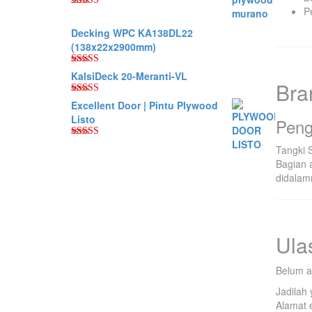
P
Dinilai
5.00
dari 5
Decking WPC KA138DL22
(138x22x2900mm)
Dinilai
5.00
KalsiDeck 20-Meranti-VL
Bra
dari 5
Dinilai
5.00
Excellent Door | Pintu Plywood
dari 5
Listo
Peng
Dinilai
5.00
Tangki S
dari 5
Bagian 
didalam
Ula
Belum a
Jadilah
Alamat e