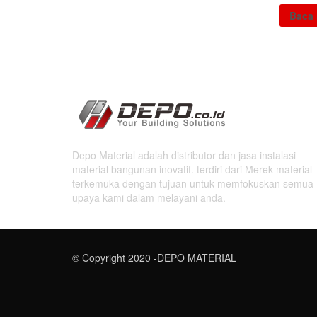
Baca 
Depo Material adalah distributor dan jasa instalasi
material bangunan inovatif. terdiri dari Merek material
terkemuka dengan tujuan untuk memfokuskan semua
upaya kami dalam melayani anda.
© Copyright 2020 -DEPO MATERIAL