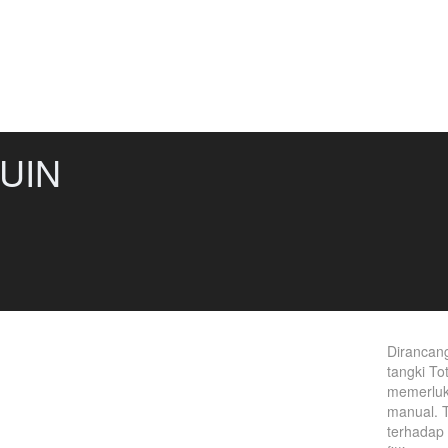
UIN
Dirancang
tangki To
memerluk
manual. T
terhadap 