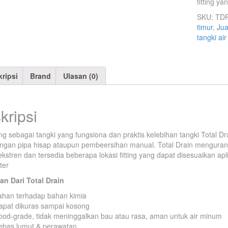
fitting y
SKU:
TD
timur
,
Jua
tangki air
ripsi
Brand
Ulasan (0)
kripsi
g sebagai tangki yang fungsiona dan praktis kelebihan tangki Total D
gan pipa hisap ataupun pembeersihan manual. Total Drain mengurangi
ekstren dan tersedia beberapa lokasi fitting yang dapat disesuaikan ap
ter
an Dari Total Drain
ahan terhadap bahan kimia
apat dikuras sampai kosong
ood-grade, tidak meninggalkan bau atau rasa, aman untuk air minum
ebas lumut & perawatan