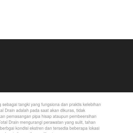
 sebagai tangki yang fungsiona dan praktis kelebihan
tal Drain adalah pada saat akan dikuras, tidak
an pemasangan pipa hisap ataupun pembeersihan
otal Drain mengurangi perawatan yang sulit, tahan
berbgai kondisi ekstren dan tersedia beberapa lokasi