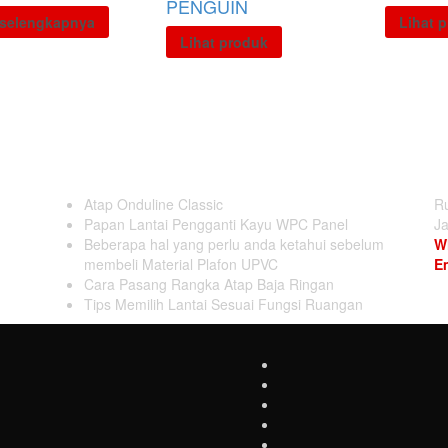
PENGUIN
selengkapnya
Lihat 
Lihat produk
Latest News
C
Atap Onduline Classic
Ru
Papan Lantai Pengganti Kayu WPC Panel
J
Beberapa hal yang perlu anda ketahui sebelum
W
membeli Material Plafon UPVC
Em
Cara Pasang Rangka Atap Baja Ringan
Tips Memilih Lantai Sesuai Fungsi Ruangan