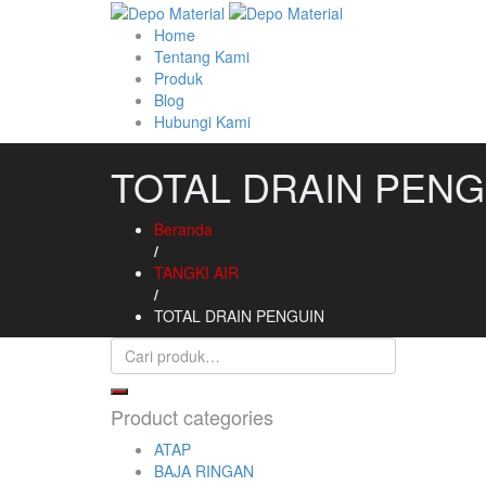
Home
Tentang Kami
Produk
Blog
Hubungi Kami
TOTAL DRAIN PENG
Beranda
/
TANGKI AIR
/
TOTAL DRAIN PENGUIN
Product categories
ATAP
BAJA RINGAN