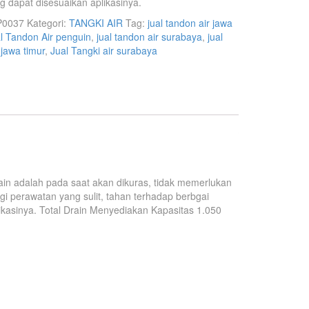
ang dapat disesuaikan aplikasinya.
P0037
Kategori:
TANGKI AIR
Tag:
jual tandon air jawa
l Tandon Air penguin
,
jual tandon air surabaya
,
jual
 jawa timur
,
Jual Tangki air surabaya
rain adalah pada saat akan dikuras, tidak memerlukan
 perawatan yang sulit, tahan terhadap berbgai
likasinya. Total Drain Menyediakan Kapasitas 1.050