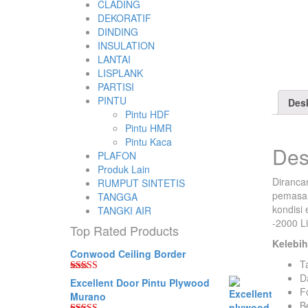
CLADING
DEKORATIF
DINDING
INSULATION
LANTAI
LISPLANK
PARTISI
PINTU
Desk
Pintu HDF
Pintu HMR
Pintu Kaca
Des
PLAFON
Produk Lain
Dirancan
RUMPUT SINTETIS
pemasan
TANGGA
kondisi 
TANGKI AIR
-2000 Li
Top Rated Products
Kelebih
Conwood Ceiling Border
T
D
Dinilai
5.00
Excellent Door Pintu Plywood
dari 5
F
Murano
B