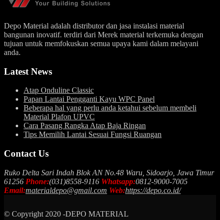
Depo Material adalah distributor dan jasa instalasi material
bangunan inovatif. terdiri dari Merek material terkemuka dengan
tujuan untuk memfokuskan semua upaya kami dalam melayani
anda.
Latest News
Atap Onduline Classic
Papan Lantai Pengganti Kayu WPC Panel
Beberapa hal yang perlu anda ketahui sebelum membeli
Material Plafon UPVC
Cara Pasang Rangka Atap Baja Ringan
Tips Memilih Lantai Sesuai Fungsi Ruangan
Contact Us
Ruko Delta Sari Indah Blok AN No.48 Waru, Sidoarjo, Jawa Timur
61256
Phone:
(031)8558-9116
Whatsapp:
0812-9000-7005
Email:
materialdepo@gmail.com
Web:
https://depo.co.id/
© Copyright 2020 -DEPO MATERIAL