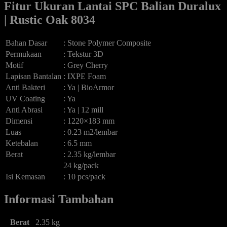
Fitur Ukuran Lantai SPC Balian Duralux
| Rustic Oak 8034
Bahan Dasar
: Stone Polymer Composite
Permukaan
: Tekstur 3D
Motif
: Grey Cherry
Lapisan Bantalan
: IXPE Foam
Anti Bakteri
: Ya | BioArmor
UV Coating
: Ya
Anti Abrasi
: Ya | 12 mill
Dimensi
: 1220×183 mm
Luas
: 0.23 m2/lembar
Ketebalan
: 6.5 mm
Berat
: 2.35 kg/lembar
24 kg/pack
Isi Kemasan
: 10 pcs/pack
Informasi Tambahan
Berat
2.35 kg