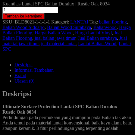
Kuantitas Lantai SPC Balian Duralux | Rustic Oak 8034
Tambah ke keranjang
SKU:
BLD8021-1-1-1-1
Kategori:
LANTAI
Tag:
balian flooring
,
Balian Wood Sidoarjo
,
Balian Wood Surabaya
,
Balianwood
,
Harga
Balian Flooring
,
Harga Balian Wood
,
Harga Lantai Vinyl
,
Jual
Balian Flooring
,
jual balian jawa timur
,
Jual Balian surabaya
,
Jual
material jawa timur
,
jual material lantai
,
Lantai Balian Wood
,
Lantai
SPC
Deskripsi
Informasi Tambahan
Brand
Ulasan (0)
Deskripsi
Ultimate Surface Protection Lantai SPC Balian Duralux |
Rustic Oak 8034
Perlindungan pada permukaan yang mumpuni pada Balian tak akan
Anda temui pada material lantai konvensional, baik kayu alam, batu,
ataupun keramik. 3 fitur perlindungan yang terpenting adalah: