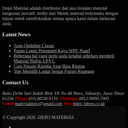
Depo Material adalah distributor dan jasa instalasi material
bangunan inovatif. terdiri dari Merek material terkemuka dengan
tujuan untuk memfokuskan semua upaya kami dalam melayani
anda.
Latest News
Atap Onduline Classic
Papan Lantai Pengganti Kayu WPC Panel
Beberapa hal yang perlu anda ketahui sebelum membeli
Material Plafon UPVC
Cara Pasang Rangka Atap Baja Ringan
Tips Memilih Lantai Sesuai Fungsi Ruangan
Contact Us
Ruko Delta Sari Indah Blok AN No.48 Waru, Sidoarjo, Jawa Timur
61256
Phone:
(031)8558-9116
Whatsapp:
0812-9000-7005
Email:
materialdepo@gmail.com
Web:
https://depo.co.id/
© Copyright 2020 -DEPO MATERIAL