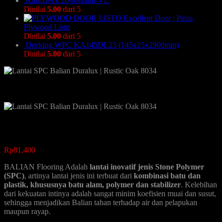
KalsiDeck 20-Meranti-VL
Dinilai
5.00
dari 5
Excellent Door | Pintu
Plywood Listo
Dinilai
5.00
dari 5
Decking WPC KA145DL25 (145x25x2900mm)
Dinilai
5.00
dari 5
Rp
81,400
BALIAN Flooring Adalah
lantai inovatif jenis Stone Polymer
(SPC)
, artinya lantai jenis ini terbuat dari
kombinasi batu dan
plastik, khususnya batu alam, polymer dan stabilizer
. Kelebihan
dari kekuatan intinya adalah sangat minim koefisien muai dan susut,
sehingga menjadikan Balian tahan terhadap air dan pelapukan
maupun rayap.