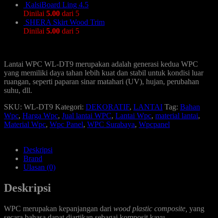
KalsiBoard Ling 4.5
Dinilai
5.00
dari 5
SHERA Skirt Wood Trim
Dinilai
5.00
dari 5
Lantai WPC WL-DT9 merupakan adalah generasi kedua WPC
yang memiliki daya tahan lebih kuat dan stabil untuk kondisi luar
ruangan, seperti paparan sinar matahari (UV), hujan, perubahan
suhu, dll.
SKU:
WL-DT9
Kategori:
DEKORATIF
,
LANTAI
Tag:
Bahan
Wpc
,
Harga Wpc
,
Jual lantai WPC
,
Lantai Wpc
,
material lantai
,
Material Wpc
,
Wpc Panel
,
WPC Surabaya
,
Wpcpanel
Deskripsi
Brand
Ulasan (0)
Deskripsi
WPC merupakan kepanjangan dari
wood plastic composite,
yang
secara bahasa dapat diartikan sebagai komposit kayu