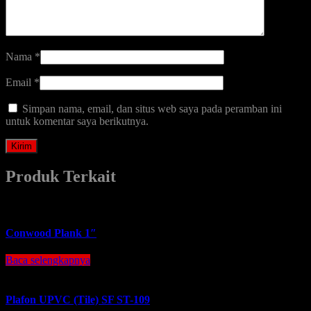
Nama
*
Email
*
Simpan nama, email, dan situs web saya pada peramban ini
untuk komentar saya berikutnya.
Produk Terkait
Conwood Plank 1″
Baca selengkapnya
Plafon UPVC (Tile) SF ST-109