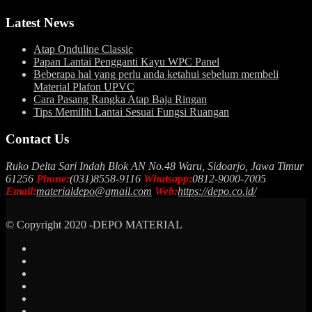
Latest News
Atap Onduline Classic
Papan Lantai Pengganti Kayu WPC Panel
Beberapa hal yang perlu anda ketahui sebelum membeli
Material Plafon UPVC
Cara Pasang Rangka Atap Baja Ringan
Tips Memilih Lantai Sesuai Fungsi Ruangan
Contact Us
Ruko Delta Sari Indah Blok AN No.48 Waru, Sidoarjo, Jawa Timur
61256
Phone:
(031)8558-9116
Whatsapp:
0812-9000-7005
Email:
materialdepo@gmail.com
Web:
https://depo.co.id/
© Copyright 2020 -DEPO MATERIAL