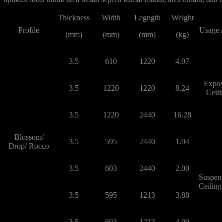
Thickness
Width
Legngth
Weight
Profile
Usage 
(mm)
(mm)
(mm)
(kg)
3.5
610
1220
4.07
Expo
3.5
1220
1220
8.24
Ceil
3.5
1220
2440
16.28
Blossom/
3.5
595
2440
1.94
Drop/ Rocco
3.5
603
2440
2.00
Suspen
Ceiling
3.5
595
1213
3.88
3.5
603
1213
4.00