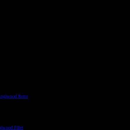
 Engiwood Retro
giwood Fillet