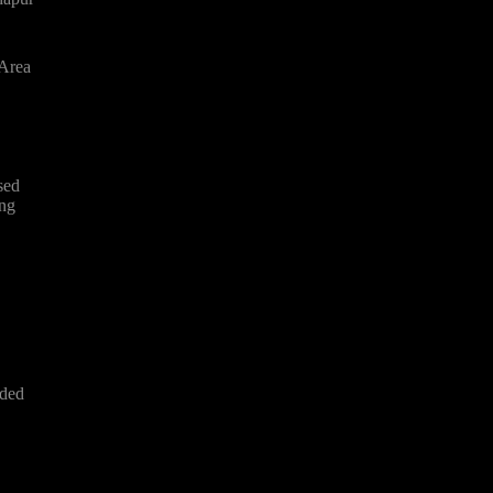
Area
sed
ing
ded