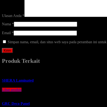
Ulasan Anda
*
Nama
*
Email
*
Simpan nama, email, dan situs web saya pada peramban ini untuk
Produk Terkait
SHERA Laminated
Lihat produk
GRC Deco Panel