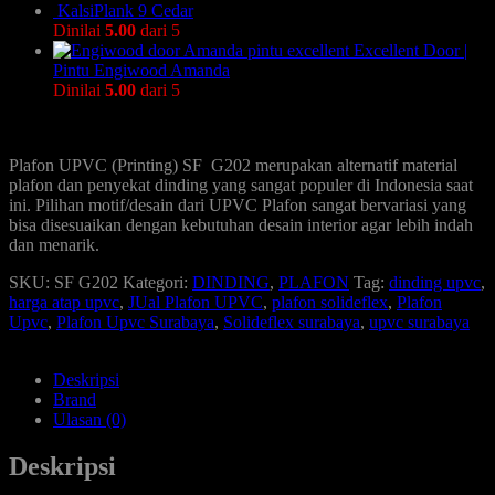
KalsiPlank 9 Cedar
Dinilai
5.00
dari 5
Excellent Door |
Pintu Engiwood Amanda
Dinilai
5.00
dari 5
Plafon UPVC (Printing) SF G202 merupakan alternatif material
plafon dan penyekat dinding yang sangat populer di Indonesia saat
ini. Pilihan motif/desain dari UPVC Plafon sangat bervariasi yang
bisa disesuaikan dengan kebutuhan desain interior agar lebih indah
dan menarik.
SKU:
SF G202
Kategori:
DINDING
,
PLAFON
Tag:
dinding upvc
,
harga atap upvc
,
JUal Plafon UPVC
,
plafon solideflex
,
Plafon
Upvc
,
Plafon Upvc Surabaya
,
Solideflex surabaya
,
upvc surabaya
Deskripsi
Brand
Ulasan (0)
Deskripsi