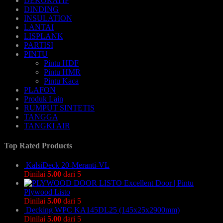
DEKORATIF
DINDING
INSULATION
LANTAI
LISPLANK
PARTISI
PINTU
Pintu HDF
Pintu HMR
Pintu Kaca
PLAFON
Produk Lain
RUMPUT SINTETIS
TANGGA
TANGKI AIR
Top Rated Products
KalsiDeck 20-Meranti-VL
Dinilai
5.00
dari 5
Excellent Door | Pintu
Plywood Listo
Dinilai
5.00
dari 5
Decking WPC KA145DL25 (145x25x2900mm)
Dinilai
5.00
dari 5